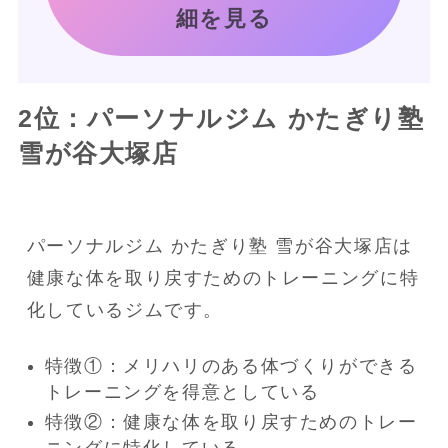
細を見る
2位：パーソナルジム かたぎり塾
雪が谷大塚店
パーソナルジム かたぎり塾 雪が谷大塚店は
健康な体を取り戻すためのトレーニングに特
化しているジムです。
特徴①：メリハリのある体づくりができる
トレーニングを得意としている
特徴②：健康な体を取り戻すためのトレー