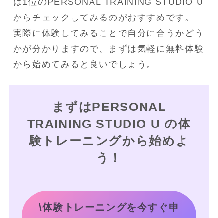
は1位のPERSONAL TRAINING STUDIO U
からチェックしてみるのがおすすめです。
実際に体験してみることで自分に合うかどう
かが分かりますので、まずは気軽に無料体験
から始めてみると良いでしょう。
まずはPERSONAL
TRAINING STUDIO U の体
験トレーニングから始めよ
う！
\体験トレーニングを今すぐ申