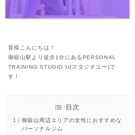
皆様こんにちは！
御嶽山駅より徒歩1分にあるPERSONAL 
TRAINING STUDIO U(スタジオユー)で
す！
目次
御嶽山周辺エリアの女性におすすめな
パーソナルジム