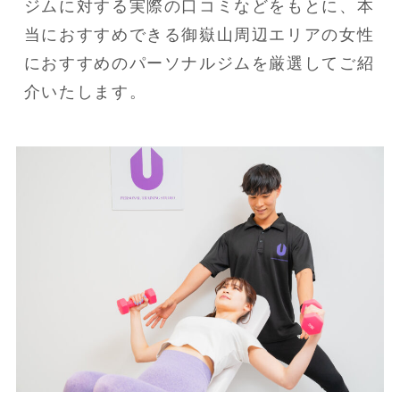
ジムに対する実際の口コミなどをもとに、本
当におすすめできる御嶽山周辺エリアの女性
におすすめのパーソナルジムを厳選してご紹
介いたします。