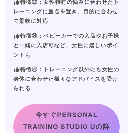
特徴②：女性特有の悩みに合わせたト
レーニングに重点を置き、目的に合わせ
て柔軟に対応
特徴③：ベビーカーでの入店やお子様
と一緒に入店可など、女性に嬉しいポイ
ントも
特徴④
：トレーニング以外にも女性の
身体に合わせた様々なアドバイスを受け
られる
今すぐPERSONAL
TRAINING STUDIO Uの詳