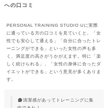
への口コミ
PERSONAL TRAINING STUDIO Uに実際
に通っている方の口コミを見ていくと、「女
性でも安心して通える」「自分に合ったトレ
ーニングができる」といった女性の声も多
く、満足度の高さがうかがえます。特に「楽
しく続けられる」、「女性の身体に合ったダ
イエットができる」という意見が多くありま
す。
清潔感があってトレーニングに集
中できた！