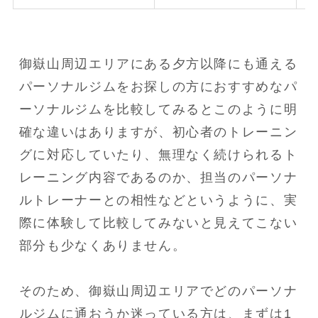
御嶽山周辺エリアにある夕方以降にも通える
パーソナルジムをお探しの方におすすめなパ
ーソナルジムを比較してみるとこのように明
確な違いはありますが、初心者のトレーニン
グに対応していたり、無理なく続けられるト
レーニング内容であるのか、担当のパーソナ
ルトレーナーとの相性などというように、実
際に体験して比較してみないと見えてこない
部分も少なくありません。
そのため、御嶽山周辺エリアでどのパーソナ
ルジムに通おうか迷っている方は、まずは1